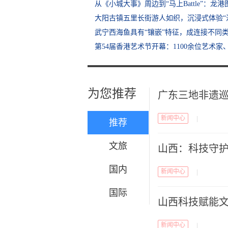
从《小城大事》周边到“马上Battle”：龙
大阳古镇五里长街游人如织，沉浸式体验“
武宁西海鱼具有“镶嵌”特征，成连接不同类
第54届香港艺术节开幕：1100余位艺术家、
为您推荐
广东三地非遗
新闻中心
|
推荐
文旅
山西：科技守护
国内
新闻中心
|
国际
山西科技赋能文
新闻中心
|