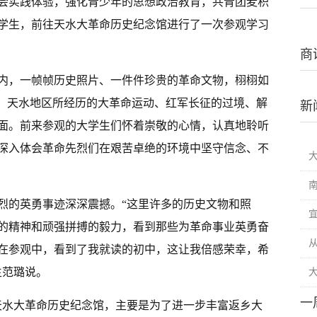
会实践体验，强化青少年的思想政治教育，共青团麦积
大学生，前往天水大革命历史纪念馆进行了一次参观学习
商
内，一帧帧历史照片、一件件珍贵的革命文物，栩栩如
里，天水地区所经历的大革命运动、红军长征的过境、解
新
面。前来参观的大学生们怀着崇敬的心情，认真地聆听
深入体会革命先烈们在艰苦卓绝的环境中坚守信念、不
烈的英勇事迹深深震撼。“这里许多的历史文物和照
的精神和顽强拼搏的毅力，看到那些为革命事业英勇奋
从
在参观中，看到了我就读的初中，这让我倍感荣幸，希
生范璐说。
一
天水大革命历史纪念馆，主要是为了进一步丰富返乡大