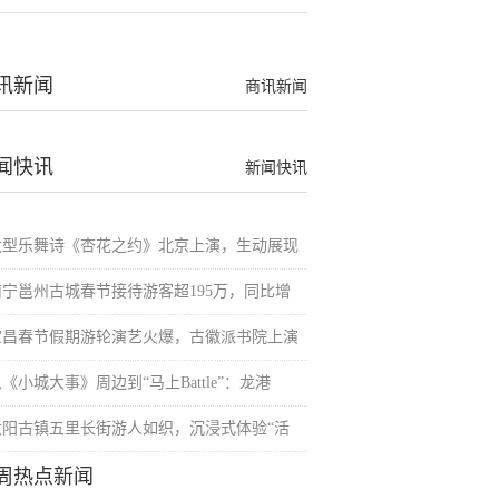
讯新闻
商讯新闻
闻快讯
新闻快讯
大型乐舞诗《杏花之约》北京上演，生动展现
南宁邕州古城春节接待游客超195万，同比增
宜昌春节假期游轮演艺火爆，古徽派书院上演
《小城大事》周边到“马上Battle”：龙港
大阳古镇五里长街游人如织，沉浸式体验“活
周热点新闻