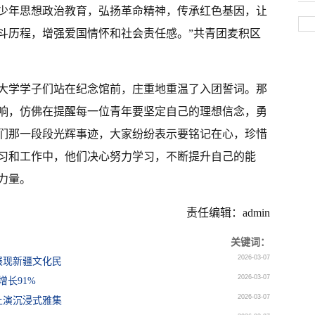
少年思想政治教育，弘扬革命精神，传承红色基因，让
斗历程，增强爱国情怀和社会责任感。”共青团麦积区
大学学子们站在纪念馆前，庄重地重温了入团誓词。那
响，仿佛在提醒每一位青年要坚定自己的理想信念，勇
们那一段段光辉事迹，大家纷纷表示要铭记在心，珍惜
习和工作中，他们决心努力学习，不断提升自己的能
力量。
责任编辑：admin
关键词：
2026-03-07
展现新疆文化民
2026-03-07
增长91%
2026-03-07
上演沉浸式雅集