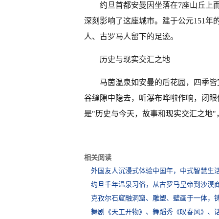
约旦首都安曼因坐落在7座山丘上而
深刻影响了这座城市。建于公元151
人、古罗马人留下的足迹。
历史与现实交汇之地
马茵温泉如安曼的后花园，四季皆
谷缝隙中隐去，听瀑布哗啦作响，闭眼
是"历史与今天，故事和现实交汇之地
相关阅读
外国友人沉浸式体验中国年，中式智慧生
约旦千年温泉习俗，从古罗马皇帝到沙漠
克孜尔石窟融洞窟、雕塑、壁画于一体，
舞剧《天工开物》、舞蹈秀《叹春风》、