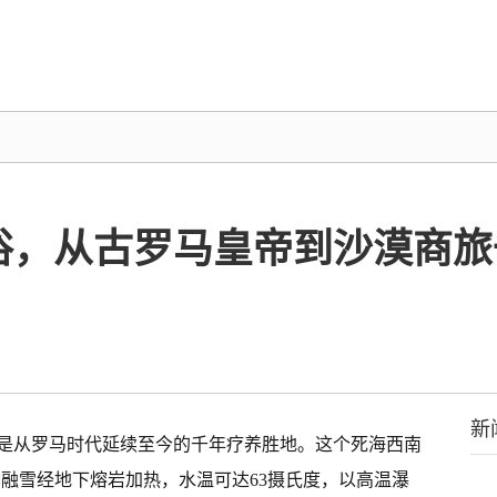
俗，从古罗马皇帝到沙漠商旅
新
是从罗马时代延续至今的千年疗养胜地。这个死海西南
冬季融雪经地下熔岩加热，水温可达63摄氏度，以高温瀑