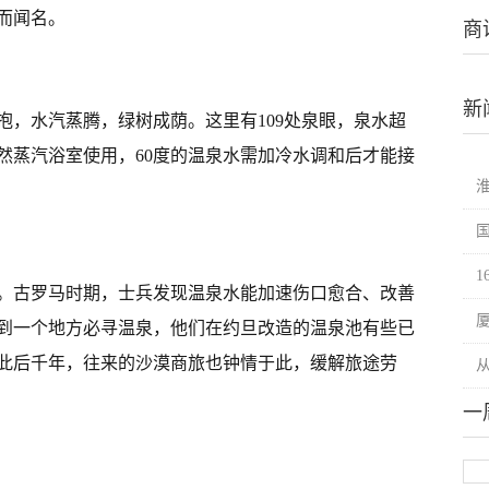
而闻名。
商
新
抱，水汽蒸腾，绿树成荫。这里有109处泉眼，泉水超
然蒸汽浴室使用，60度的温泉水需加冷水调和后才能接
前。古罗马时期，士兵发现温泉水能加速伤口愈合、改善
到一个地方必寻温泉，他们在约旦改造的温泉池有些已
此后千年，往来的沙漠商旅也钟情于此，缓解旅途劳
一