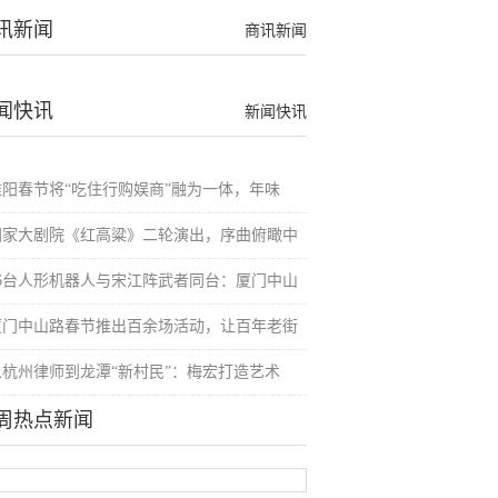
讯新闻
商讯新闻
闻快讯
新闻快讯
淮阳春节将“吃住行购娱商”融为一体，年味
国家大剧院《红高粱》二轮演出，序曲俯瞰中
16台人形机器人与宋江阵武者同台：厦门中山
厦门中山路春节推出百余场活动，让百年老街
从杭州律师到龙潭“新村民”：梅宏打造艺术
周热点新闻