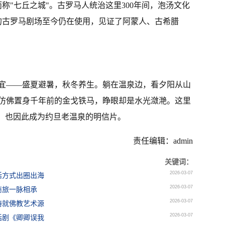
称"七丘之城"。古罗马人统治这里300年间，泡汤文化
年的古罗马剧场至今仍在使用，见证了阿蒙人、古希腊
宜——盛夏避暑，秋冬养生。躺在温泉边，看夕阳从山
仿佛置身千年前的金戈铁马，睁眼却是水光潋滟。这里
"，也因此成为约旦老温泉的明信片。
责任编辑：admin
关键词：
2026-03-07
活方式出圈出海
2026-03-07
商旅一脉相承
2026-03-07
铸就佛教艺术源
2026-03-07
话剧《卿卿误我