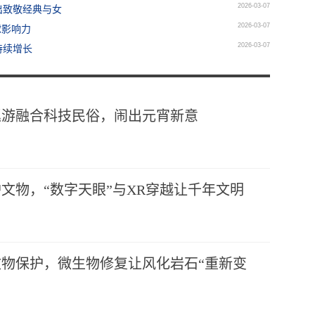
2026-03-07
出致敬经典与女
2026-03-07
球影响力
2026-03-07
持续增长
巡游融合科技民俗，闹出元宵新意
文物，“数字天眼”与XR穿越让千年文明
物保护，微生物修复让风化岩石“重新变