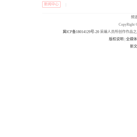
新闻中心
|
频道
CopyRig
冀ICP备18014129号-20
采编人员所创作作品之
版权说明
|
全媒
新