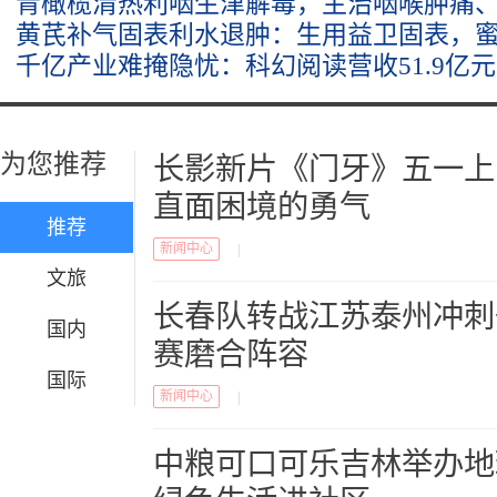
青橄榄清热利咽生津解毒，主治咽喉肿痛
黄芪补气固表利水退肿：生用益卫固表，
千亿产业难掩隐忧：科幻阅读营收51.9亿
为您推荐
长影新片《门牙》五一上
直面困境的勇气
推荐
新闻中心
|
文旅
长春队转战江苏泰州冲刺
国内
赛磨合阵容
国际
新闻中心
|
中粮可口可乐吉林举办地